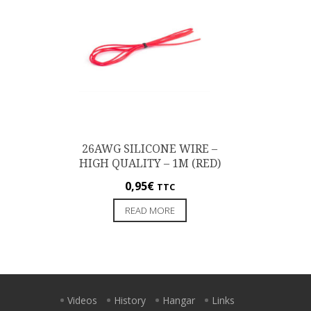
26AWG SILICONE WIRE –
HIGH QUALITY – 1M (RED)
0,95
€
TTC
READ MORE
Videos
History
Hangar
Links