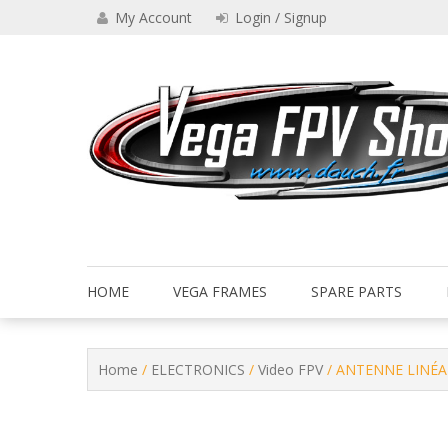
Skip
My Account
Login / Signup
to
content
Drone VEGA FPV shop
Vega FPV Shop www.dauch.
HOME
VEGA FRAMES
SPARE PARTS
Home
/
ELECTRONICS
/
Video FPV
/ ANTENNE LINÉA