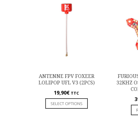
ANTENNE FPV FOXEER
FURIOUS
LOLIPOP UFL V3 (2PCS)
32KHZ O
CO
19,90
€
TTC
3
SELECT OPTIONS