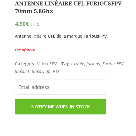
ANTENNE LINÉAIRE UFL FURIOUSFPV –
70mm 5.8Ghz
4,90
€
TTC
Antenne linéaire
UFL
de la marque
FuriousFPV
.
Out of stock
Category:
Video FPV
Tags:
câble
,
furious
,
FuriousFPV
,
linéaire
,
linear
,
ufl
,
VTX