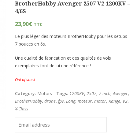
BrotherHobby Avenger 2507 V2 1200KV –
4/6S
23,90
€
TTC
Le plus léger des moteurs BrotherHobby pour les setups
7 pouces en 6s.
Une qualité de fabrication et des qualités de vols
exemplaires font de lui une référence !
Out of stock
Category:
Motors
Tags:
1200KV
,
2507
,
7 inch
,
Avenger
,
BrotherHobby
,
drone
,
fpv
,
Long
,
moteur
,
motor
,
Range
,
V2
,
X-Class