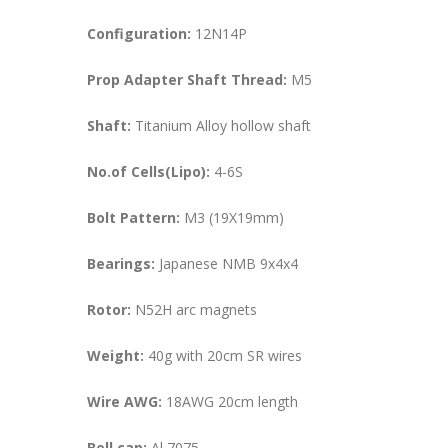
Configuration:
12N14P
Prop Adapter Shaft Thread:
M5
Shaft:
Titanium Alloy hollow shaft
No.of Cells(Lipo):
4-6S
Bolt Pattern:
M3 (19X19mm)
Bearings:
Japanese NMB 9x4x4
Rotor:
N52H arc magnets
Weight:
40g with 20cm SR wires
Wire AWG:
18AWG 20cm length
Bell cap:
Al 7075