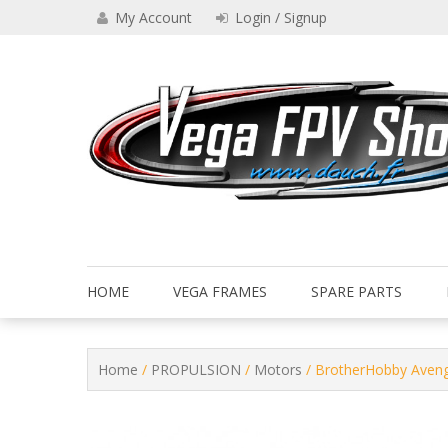
Skip
My Account
Login / Signup
to
content
Drone VEGA FPV shop
Vega FPV Shop www.dauch.
HOME
VEGA FRAMES
SPARE PARTS
Home
/
PROPULSION
/
Motors
/ BrotherHobby Aveng