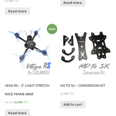
47,90
€
TTC
Read more
Read more
Sale!
VEGA RS – 5″ LIGHT STRETCH
HD TO SX – CONVERSION KIT
RACE FRAME 4MM
27,90
€
TTC
68,90
€
64,90
€
TTC
Add to cart
Read more