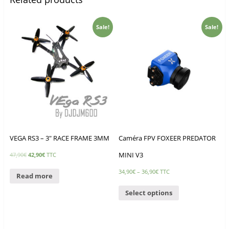
Sale!
Sale!
VEGA RS3 – 3″ RACE FRAME 3MM
Caméra FPV FOXEER PREDATOR
MINI V3
47,90
€
42,90
€
TTC
34,90
€
–
36,90
€
TTC
Read more
Select options