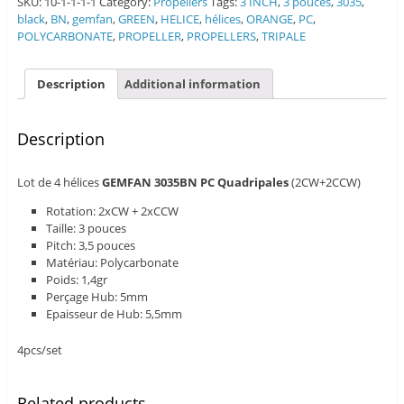
SKU:
10-1-1-1-1
Category:
Propellers
Tags:
3 INCH
,
3 pouces
,
3035
,
black
,
BN
,
gemfan
,
GREEN
,
HELICE
,
hélices
,
ORANGE
,
PC
,
POLYCARBONATE
,
PROPELLER
,
PROPELLERS
,
TRIPALE
Description
Additional information
Description
Lot de 4 hélices
GEMFAN 3035BN PC Quadripales
(2CW+2CCW)
Rotation: 2xCW + 2xCCW
Taille: 3 pouces
Pitch: 3,5 pouces
Matériau: Polycarbonate
Poids: 1,4gr
Perçage Hub: 5mm
Epaisseur de Hub: 5,5mm
4pcs/set
Related products