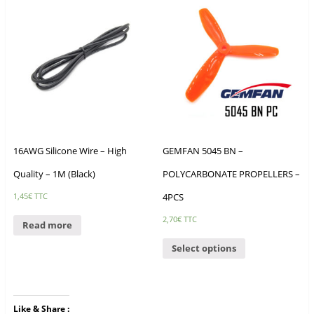
16AWG Silicone Wire – High
GEMFAN 5045 BN –
Quality – 1M (Black)
POLYCARBONATE PROPELLERS –
4PCS
1,45
€
TTC
2,70
€
TTC
Read more
Select options
Like & Share :