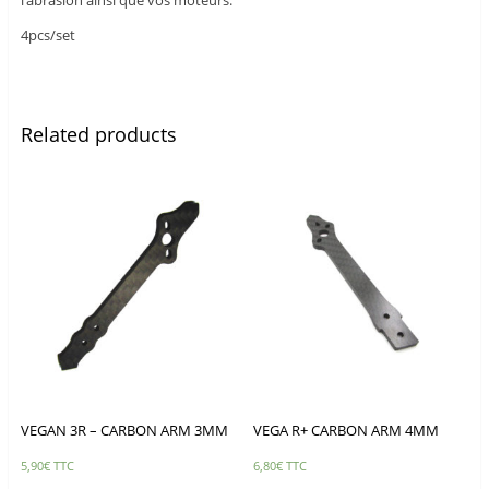
l’abrasion ainsi que vos moteurs.
4pcs/set
Related products
VEGAN 3R – CARBON ARM 3MM
VEGA R+ CARBON ARM 4MM
5,90
€
TTC
6,80
€
TTC