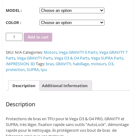
MODEL :
COLOR :
Quantity
Add to cart
SKU:
N/A
Categories:
Motors
,
Vega GRAVITY 6 Parts
,
Vega GRAVITY 7
Parts
,
Vega GRAVITY Parts
,
Vega O3 & O4 Parts
,
Vega SUPRA Parts
,
IMPRESSION 3D
Tags:
bras
,
GRAVITY
,
habillage
,
moteurs
,
O3
,
protection
,
SUPRA
,
tpu
Description
Additional information
Description
Protections de bras en TPU pour le Vega O3 & O4 PRO, GRAVITY et
SUPRA, très léger, fixation rapide sans outils “AutoLock”, démontage
rapide pour le nettoyage, ils protégeront vos bout de bras de