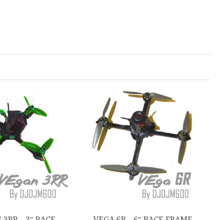
3RR – 3″ RACE
VEGA 6R – 6″ RACE FRAME