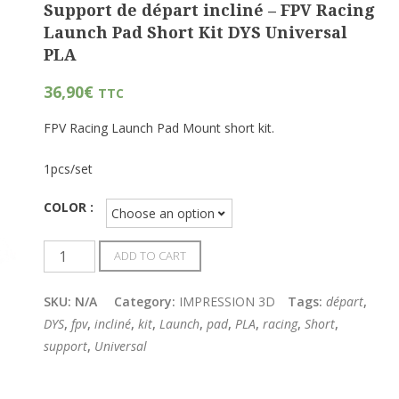
Support de départ incliné – FPV Racing
Launch Pad Short Kit DYS Universal
PLA
36,90
€
TTC
FPV Racing Launch Pad Mount short kit.
1pcs/set
COLOR :
Quantity
ADD TO CART
SKU:
N/A
Category:
IMPRESSION 3D
Tags:
départ
,
DYS
,
fpv
,
incliné
,
kit
,
Launch
,
pad
,
PLA
,
racing
,
Short
,
support
,
Universal