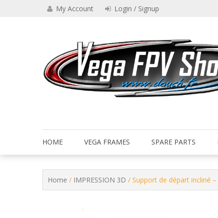
Skip
My Account
Login / Signup
to
content
Drone VEGA FPV shop
Vega FPV Shop www.dauch.
HOME
VEGA FRAMES
SPARE PARTS
Home
/
IMPRESSION 3D
/ Support de départ incliné 