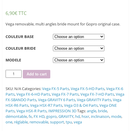
6,90
€
TTC
Vega removable, multi angles bride mount for Gopro original case.
COULEUR BASE
COULEUR BRIDE
MODELE
Quantity
Add to cart
SKU:
N/A
Categories:
Vega FX-5 Parts
,
Vega FX-5-HD Parts
,
Vega FX-6
Parts
,
Vega FX-6-HD Parts
,
Vega FX-7 Parts
,
Vega FX-7-HD Parts
,
Vega
FX-SBANDO Parts
,
Vega GRAVITY 6 Parts
,
Vega GRAVITY Parts
,
Vega
HSX-R6 Parts
,
Vega HSX-R7 Parts
,
Vega O3 & O4 Parts
,
Vega ONE
Parts
,
Vega HSX-R Parts
,
IMPRESSION 3D
Tags:
angle
,
bride
,
démontable
,
fx
,
FX HD
,
gopro
,
GRAVITY
,
hd
,
hsxr
,
inclinaison
,
mode
,
one
,
réglable
,
removable
,
support
,
tpu
,
vega