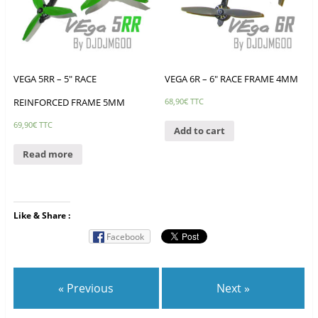
VEGA 5RR – 5″ RACE
VEGA 6R – 6″ RACE FRAME 4MM
REINFORCED FRAME 5MM
68,90
€
TTC
69,90
€
TTC
Add to cart
Read more
Like & Share :
Facebook
« Previous
Next »