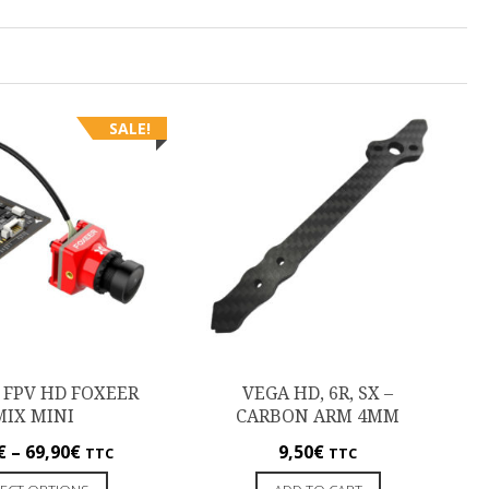
SALE!
 FPV HD FOXEER
VEGA HD, 6R, SX –
MIX MINI
CARBON ARM 4MM
€
–
69,90
€
9,50
€
TTC
TTC