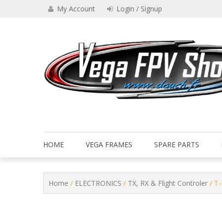
Skip
My Account
Login / Signup
to
content
Drone VEGA FPV shop
Vega FPV Shop www.dauch.
HOME
VEGA FRAMES
SPARE PARTS
Home
/
ELECTRONICS
/
TX, RX & Flight Controler
/ T