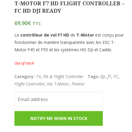
T-MOTOR F7 HD FLIGHT CONTROLLER –
FC HD DJI READY
69,90
€
TTC
Le
contrôleur de vol F7
HD
de
T-Motor
est conçu pour
fonctionner de manière transparente avec les ESC T-
Motor F45 et F55 et les systèmes HD DJI et Caddx.
Out of stock
Category:
TX, RX & Flight Controler
Tags:
DJI
,
f7
,
FC
,
Flight Controller
,
hd
,
T-Motor
,
Tmotor