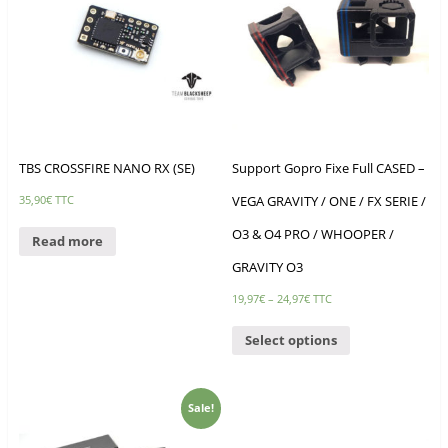
TBS CROSSFIRE NANO RX (SE)
Support Gopro Fixe Full CASED –
VEGA GRAVITY / ONE / FX SERIE /
35,90
€
TTC
O3 & O4 PRO / WHOOPER /
Read more
GRAVITY O3
19,97
€
–
24,97
€
TTC
Select options
Sale!