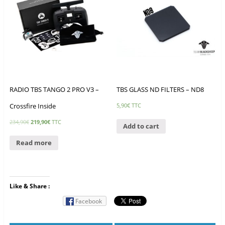
RADIO TBS TANGO 2 PRO V3 –
TBS GLASS ND FILTERS – ND8
Crossfire Inside
5,90
€
TTC
234,90
€
219,90
€
TTC
Add to cart
Read more
Like & Share :
Facebook