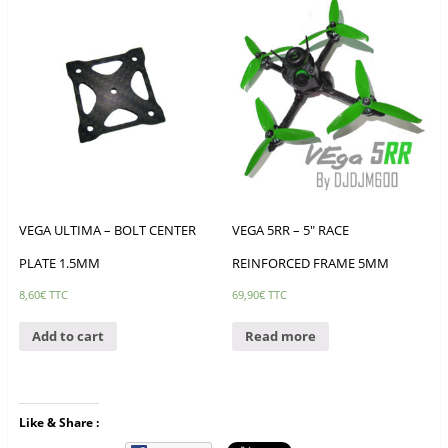
VEGA ULTIMA – BOLT CENTER
VEGA 5RR – 5″ RACE
PLATE 1.5MM
REINFORCED FRAME 5MM
8,60
€
TTC
69,90
€
TTC
Add to cart
Read more
Like & Share :