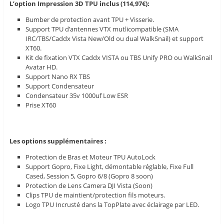
L’option Impression 3D TPU inclus (114,97€):
Bumber de protection avant TPU + Visserie.
Support TPU d’antennes VTX mutlicompatible (SMA
IRC/TBS/Caddx Vista New/Old ou dual WalkSnail) et support
XT60.
Kit de fixation VTX Caddx VISTA ou TBS Unify PRO ou WalkSnail
Avatar HD.
Support Nano RX TBS
Support Condensateur
Condensateur 35v 1000uf Low ESR
Prise XT60
Les options supplémentaires :
Protection de Bras et Moteur TPU AutoLock
Support Gopro, Fixe Light, démontable réglable, Fixe Full
Cased, Session 5, Gopro 6/8 (Gopro 8 soon)
Protection de Lens Camera DJI Vista (Soon)
Clips TPU de maintient/protection fils moteurs.
Logo TPU Incrusté dans la TopPlate avec éclairage par LED.