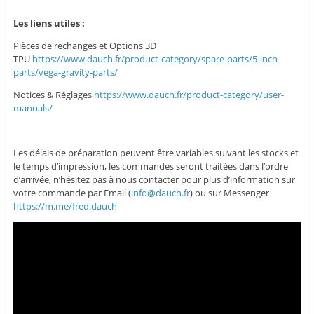
Les liens utiles :
Pièces de rechanges et Options 3D
TPU
https://www.dauch.fr/product-category/spare-parts/5-inch-
parts/vega-gravity-parts/
Notices & Réglages
https://www.dauch.fr/product-category/user-
manuals/
Les délais de préparation peuvent être variables suivant les stocks et
le temps d’impression, les commandes seront traitées dans l’ordre
d’arrivée, n’hésitez pas à nous contacter pour plus d’information sur
votre commande par Email (
info@dauch.fr
) ou sur Messenger
https://m.me/fred.dauch