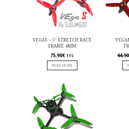
VEGAS – 5″ STRETCH RACE
VEGAN
FRAME 4MM
F
75,90
€
44,90
TTC
READ MORE