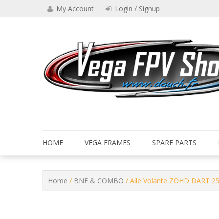
Skip
My Account
Login / Signup
to
content
Drone VEGA FPV shop
Vega FPV Shop www.dauch.
HOME
VEGA FRAMES
SPARE PARTS
Home
/
BNF & COMBO
/ Aile Volante ZOHD DART 