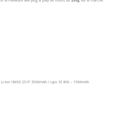
st la meilleure aile plug & play de moins de
250g
sur le marché.
 Li-ion 18650 2S1P 3500mAh / Lipo 3S 800 – 1500mAh