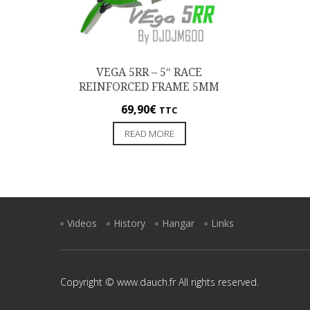
VEGA 5RR – 5″ RACE
REINFORCED FRAME 5MM
69,90
€
TTC
READ MORE
Videos
History
Hangar
Links
Copyright © www.dauch.fr All rights reserved.