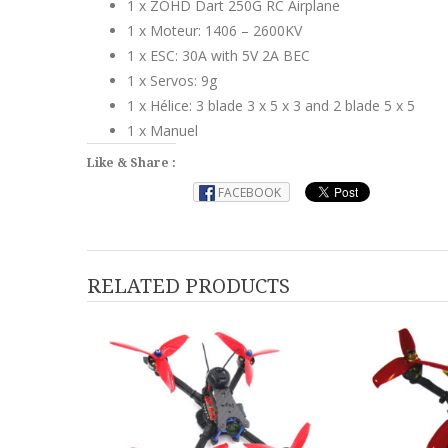
1 x ZOHD Dart 250G RC Airplane
1 x Moteur: 1406 – 2600KV
1 x ESC: 30A with 5V 2A BEC
1 x Servos: 9g
1 x Hélice: 3 blade 3 x 5 x 3 and 2 blade 5 x 5
1 x Manuel
Like & Share :
FACEBOOK
RELATED PRODUCTS