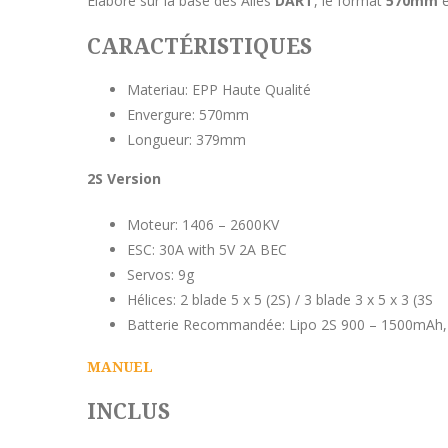
Elaboré sur la base des Ailes
DART
, le format
570mm
e
CARACTÉRISTIQUES
Materiau: EPP Haute Qualité
Envergure: 570mm
Longueur: 379mm
2S Version
Moteur: 1406 – 2600KV
ESC: 30A with 5V 2A BEC
Servos: 9g
Hélices: 2 blade 5 x 5 (2S) / 3 blade 3 x 5 x 3 (3S
Batterie Recommandée: Lipo 2S 900 – 1500mAh,
MANUEL
INCLUS