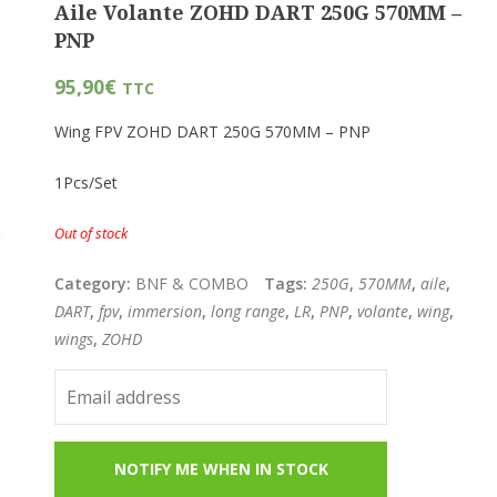
Aile Volante ZOHD DART 250G 570MM –
PNP
95,90
€
TTC
Wing FPV ZOHD DART 250G 570MM – PNP
1Pcs/Set
Out of stock
Category:
BNF & COMBO
Tags:
250G
,
570MM
,
aile
,
DART
,
fpv
,
immersion
,
long range
,
LR
,
PNP
,
volante
,
wing
,
wings
,
ZOHD