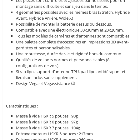
Les pièces sont contrôlés et ajustées par nos soins pour un
montage sans difficulté et sans jeu dans le temps.
4 géométries possibles avec les mêmes bras (Stretch, Hybride
Avant, Hybride Arrière, Wide X)
Possibilité de monter la batterie dessus ou dessous.
Compatible avec une électronique 30x30mm et 20x20mm.
Tous les modèles de caméras et d’antennes sont compatibles.
Une palette complète d’accessoires en impressions 3D avant-
gardistes et personnalisables.
Une robustesse, durée de vie et rigidité hors du commun.
Qualités de vol hors normes et personnalisables (8
configurations de vols)
Strap lipo, support d’antenne TPU, pad lipo antidérapant et
livraison inclus sans supplément.
Design Vega et Vegassistance 😉
Caractéristiques :
Masse à vide HSXR 5 pouces : 90g
Masse à vide HSXR 6 pouces : 97g
Masse à vide HSXR 7 pouces : 104g
Entraxe moteurs HSXR 5 pouces : 217mm
Entraxe moteurs HSXR 6 pouces : 260mm