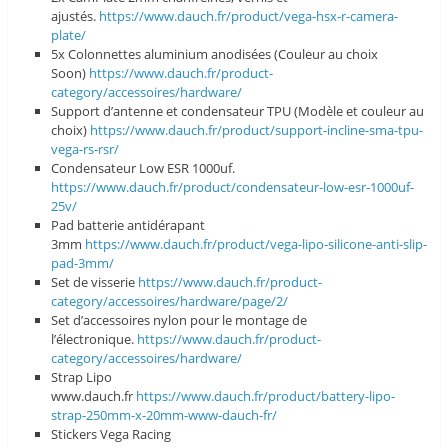
ajustés.
https://www.dauch.fr/product/vega-hsx-r-camera-
plate/
5x Colonnettes aluminium anodisées (Couleur au choix
Soon)
https://www.dauch.fr/product-
category/accessoires/hardware/
Support d’antenne et condensateur TPU (Modèle et couleur au
choix)
https://www.dauch.fr/product/support-incline-sma-tpu-
vega-rs-rsr/
Condensateur Low ESR 1000uf.
https://www.dauch.fr/product/condensateur-low-esr-1000uf-
25v/
Pad batterie antidérapant
3mm
https://www.dauch.fr/product/vega-lipo-silicone-anti-slip-
pad-3mm/
Set de visserie
https://www.dauch.fr/product-
category/accessoires/hardware/page/2/
Set d’accessoires nylon pour le montage de
l’électronique.
https://www.dauch.fr/product-
category/accessoires/hardware/
Strap Lipo
www.dauch.fr
https://www.dauch.fr/product/battery-lipo-
strap-250mm-x-20mm-www-dauch-fr/
Stickers Vega Racing