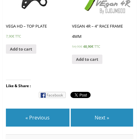
VEGA HD – TOP PLATE
VEGAN 4R – 4″ RACE FRAME
4MM
7,90
€
TTC
54,90
€
48,90
€
TTC
Add to cart
Add to cart
Like & Share :
Facebook
« Previous
Next »