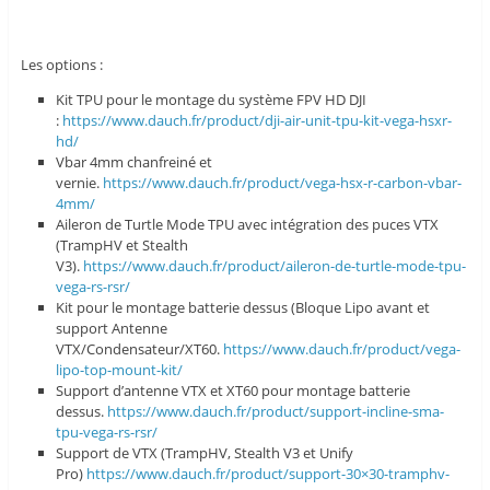
Les options :
Kit TPU pour le montage du système FPV HD DJI
:
https://www.dauch.fr/product/dji-air-unit-tpu-kit-vega-hsxr-
hd/
Vbar 4mm chanfreiné et
vernie.
https://www.dauch.fr/product/vega-hsx-r-carbon-vbar-
4mm/
Aileron de Turtle Mode TPU avec intégration des puces VTX
(TrampHV et Stealth
V3).
https://www.dauch.fr/product/aileron-de-turtle-mode-tpu-
vega-rs-rsr/
Kit pour le montage batterie dessus (Bloque Lipo avant et
support Antenne
VTX/Condensateur/XT60.
https://www.dauch.fr/product/vega-
lipo-top-mount-kit/
Support d’antenne VTX et XT60 pour montage batterie
dessus.
https://www.dauch.fr/product/support-incline-sma-
tpu-vega-rs-rsr/
Support de VTX (TrampHV, Stealth V3 et Unify
Pro)
https://www.dauch.fr/product/support-30×30-tramphv-