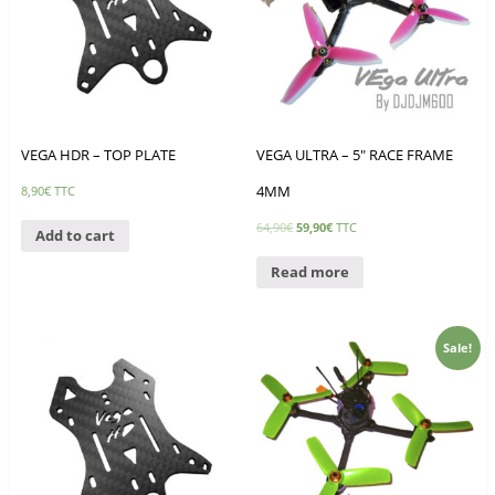
VEGA HDR – TOP PLATE
VEGA ULTRA – 5″ RACE FRAME
4MM
8,90
€
TTC
64,90
€
59,90
€
TTC
Add to cart
Read more
Sale!