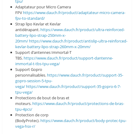
tpu/
Adaptateur pour Micro Camera
FPV
https://www.dauch.fr/product/adaptateur-micro-camera-
fpv-to-standard/
Strap lipo Kevlar et Kevlar
antidérapant.
https://www.dauch.fr/product/ultra-reinforced-
battery-lipo-strap-250mm-x-
20mm/
https://www.dauch.fr/product/antislip-ultra-reinforced-
kevlar-battery-lipo-strap-260mm-x-20mm/
Support d’antennes Immortal-T
TBS.
https://www.dauch.fr/product/support-dantenne-
immortal-t-tbs-tpu-vega/
Support Gopro
personnalisables.
https://www.dauch.fr/product/support-35-
gopro-session-5-tpu-
vega/
https://www.dauch.fr/product/support-35-gopro-6-7-
tpu-vega/
Protections de bout de bras et
moteurs.
https://www.dauch.fr/product/protections-de-bras-
tpu-4pcs/
Protection de corp
(BodyProtec).
https://www.dauch.fr/product/body-protec-tpu-
vega-hsx-r/