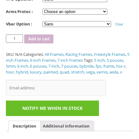
Arms Protec :
Vbar Option :
Clear
Quantity
Add to cart
SKU:
N/A
Categories:
All Frames
,
Racing Frames
,
Freestyle Frames
,
5
inch Frames
,
6 inch Frames
,
7 inch Frames
Tags:
5 inch
,
5 pouces
,
5mm
,
6 inch
,
6 pouces
,
7 inch
,
7 pouces
,
bybride
,
fpv
,
frame
,
hsx-r
,
hsxr
,
hybrid
,
luxury
,
painted
,
quad
,
stretch
,
vega
,
vernis
,
wide
,
x
Description
Additional information