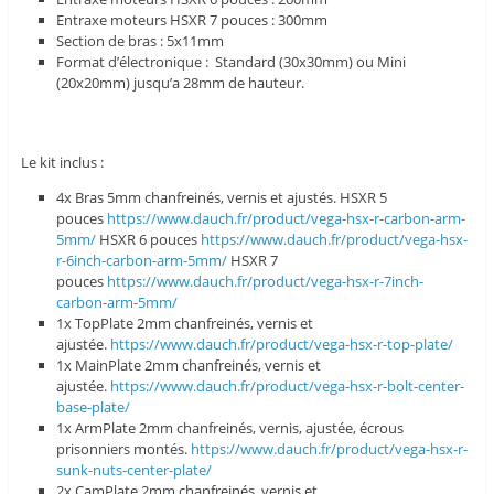
Entraxe moteurs HSXR 7 pouces : 300mm
Section de bras : 5x11mm
Format d’électronique : Standard (30x30mm) ou Mini
(20x20mm) jusqu’a 28mm de hauteur.
Le kit inclus :
4x Bras 5mm chanfreinés, vernis et ajustés. HSXR 5
pouces
https://www.dauch.fr/product/vega-hsx-r-carbon-arm-
5mm/
HSXR 6 pouces
https://www.dauch.fr/product/vega-hsx-
r-6inch-carbon-arm-5mm/
HSXR 7
pouces
https://www.dauch.fr/product/vega-hsx-r-7inch-
carbon-arm-5mm/
1x TopPlate 2mm chanfreinés, vernis et
ajustée.
https://www.dauch.fr/product/vega-hsx-r-top-plate/
1x MainPlate 2mm chanfreinés, vernis et
ajustée.
https://www.dauch.fr/product/vega-hsx-r-bolt-center-
base-plate/
1x ArmPlate 2mm chanfreinés, vernis, ajustée, écrous
prisonniers montés.
https://www.dauch.fr/product/vega-hsx-r-
sunk-nuts-center-plate/
2x CamPlate 2mm chanfreinés, vernis et