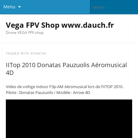
Menu
Vega FPV Shop www.dauch.fr
Drone VEGA FPV shop
TAGGED WITH
DONATAS
IITop 2010 Donatas Pauzuolis Aéromusical
4D
Video de voltige indoor F3p-AM Aéromusical lors de l’IITOP 2010.
Pilote : Donatas Pauzuolis / Modèle : Arrow 4D