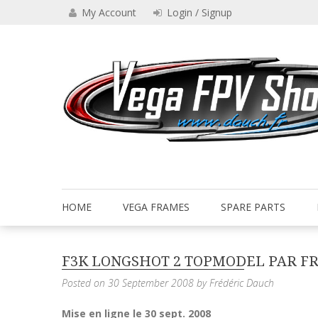
Skip
My Account
Login / Signup
to
content
Drone VEGA FPV shop
Vega FPV Shop www.dauch.
HOME
VEGA FRAMES
SPARE PARTS
F3K LONGSHOT 2 TOPMODEL PAR F
Posted on
30 September 2008
by
Frédéric Dauch
Mise en ligne le 30 sept. 2008