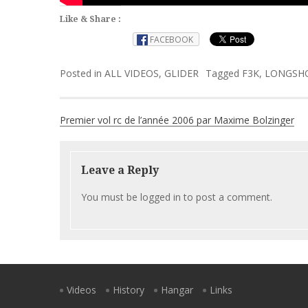
Like & Share :
FACEBOOK
Posted in
ALL VIDEOS
,
GLIDER
Tagged
F3K
,
LONGSH
Post
Premier vol rc de l’année 2006 par Maxime Bolzinger
navigation
Leave a Reply
You must be
logged in
to post a comment.
Videos
History
Hangar
Links