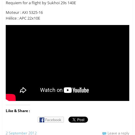
Requiem for a flight by Sukhoi 29s 140E
Moteur : AXI 5325-16
Hélice : APC 22x10E
Like & Share :
Facebook
2 September 2012
Leave a reply