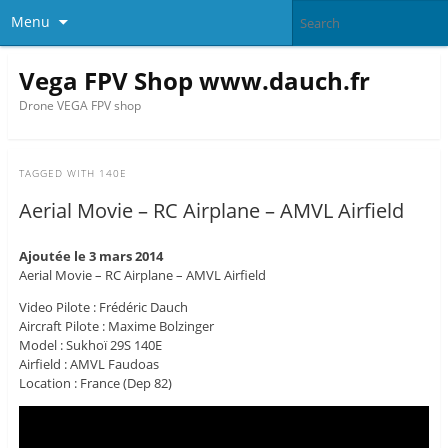
Menu
Vega FPV Shop www.dauch.fr
Drone VEGA FPV shop
TAGGED WITH
140E
Aerial Movie – RC Airplane – AMVL Airfield
Ajoutée le 3 mars 2014
Aerial Movie – RC Airplane – AMVL Airfield
Video Pilote : Frédéric Dauch
Aircraft Pilote : Maxime Bolzinger
Model : Sukhoï 29S 140E
Airfield : AMVL Faudoas
Location : France (Dep 82)