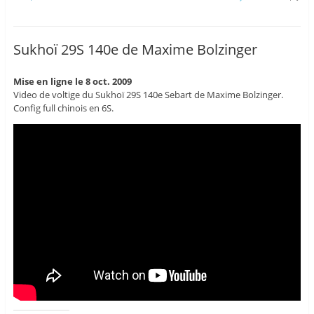
Sukhoï 29S 140e de Maxime Bolzinger
Mise en ligne le 8 oct. 2009
Video de voltige du Sukhoï 29S 140e Sebart de Maxime Bolzinger.
Config full chinois en 6S.